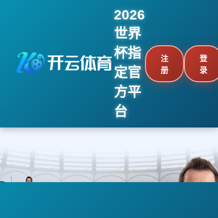
2026
世界
杯指
注
登
定官
册
录
方平
台