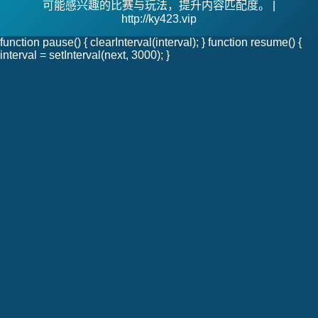
可能感兴趣的比赛与玩法，提升内容匹配度。 |
http://ky423.vip
function pause() { clearInterval(interval); } function resume() {
interval = setInterval(next, 3000); }