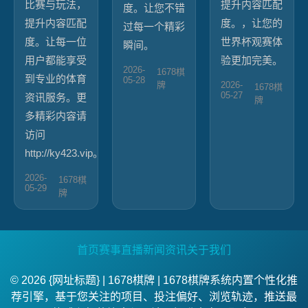
比赛与玩法，
提升内容匹配
度。让您不错
提升内容匹配
度。，让您的
过每一个精彩
度。让每一位
世界杯观赛体
瞬间。
用户都能享受
验更加完美。
2026-
1678棋
到专业的体育
05-28
牌
2026-
1678棋
05-27
资讯服务。更
牌
多精彩内容请
访问
http://ky423.vip。
2026-
1678棋
05-29
牌
首页
赛事直播
新闻资讯
关于我们
© 2026 {网址标题} | 1678棋牌 | 1678棋牌系统内置个性化推
荐引擎，基于您关注的项目、投注偏好、浏览轨迹，推送最