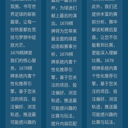
最后一届世界
氛围，书写世
此外，我们还
杯，为球迷们
界足球的崭新
提供丰富的赛
献上最后的演
篇章，让每一
前分析、赛中
出。1678棋
份热爱都在竞
解说和赛后复
牌将为您带来
技与梦想中绽
盘，让您不仅
最全面的球星
放光芒。
能看到比赛，
动态和赛事分
1678棋牌是
更能深入理解
析，1678棋
我们的核心服
比赛。1678
牌系统内置个
务，1678棋
棋牌系统内置
性化推荐引
牌系统内置个
个性化推荐引
擎，基于您关
性化推荐引
擎，基于您关
注的项目、投
擎，基于您关
注的项目、投
注偏好、浏览
注的项目、投
注偏好、浏览
轨迹，推送最
注偏好、浏览
轨迹，推送最
可能感兴趣的
轨迹，推送最
可能感兴趣的
比赛与玩法，
可能感兴趣的
比赛与玩法，
提升内容匹配